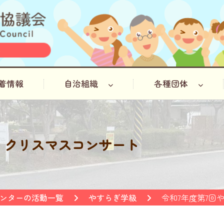
着情報
自治組織
各種団体
 クリスマスコンサート
ンターの活動一覧
やすらぎ学級
令和7年度第7回