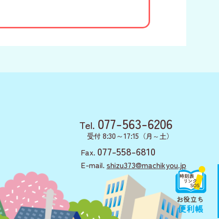
077-563-6206
Tel.
8:30～17:15
受付
（月～土）
077-558-6810
Fax.
E-mail.
shizu373@machikyou.jp