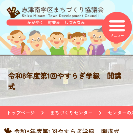
令和8年度第1回やすらぎ学級 開講
式
トップページ
まちづくりセンター
センターの
令和8年度第1回やすらぎ学級 開講式