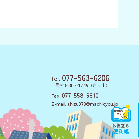
077-563-6206
Tel.
8:30～17:15
受付
（月～土）
077-558-6810
Fax.
E-mail.
shizu373@machikyou.jp